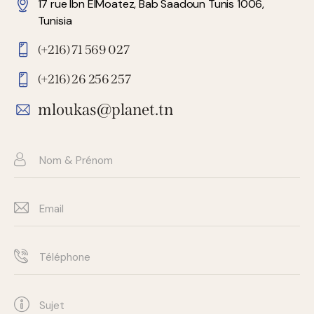
(+216) 71 569 027
(+216) 26 256 257
mloukas@planet.tn