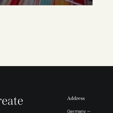
reate
Address
Germany —