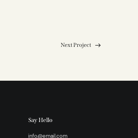
Next Project
Say Hello
info@email.com