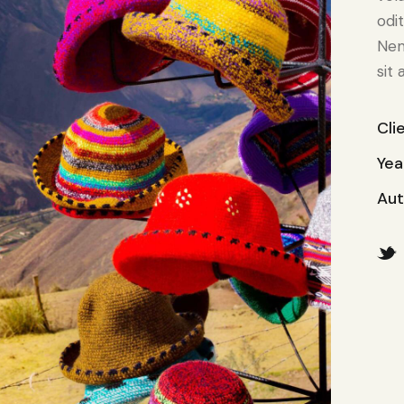
odit
Nem
sit 
Cli
Yea
Aut