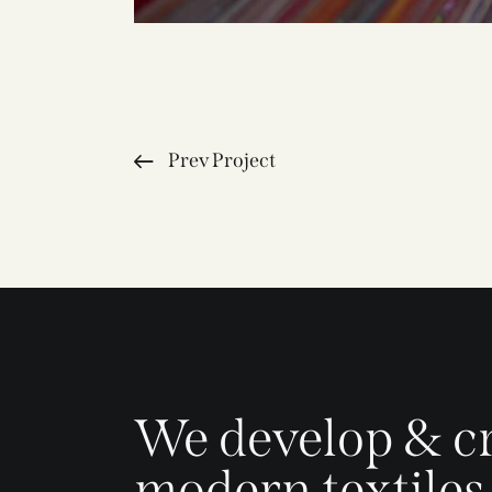
Prev Project
We develop & c
modern textiles